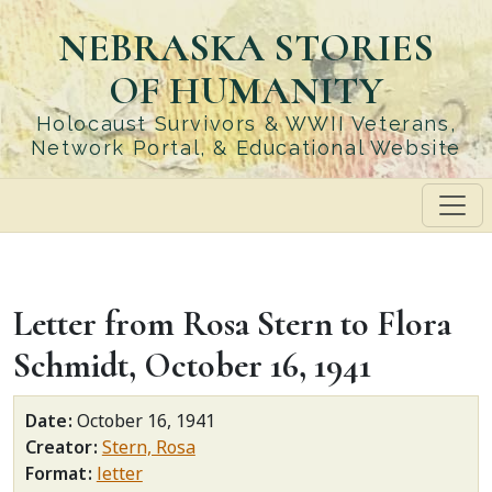
Skip
NEBRASKA STORIES
to
main
OF HUMANITY
content
Holocaust Survivors & WWII Veterans,
Network Portal, & Educational Website
Letter from Rosa Stern to Flora
Schmidt, October 16, 1941
Date
October 16, 1941
Creator
Stern, Rosa
Format
letter