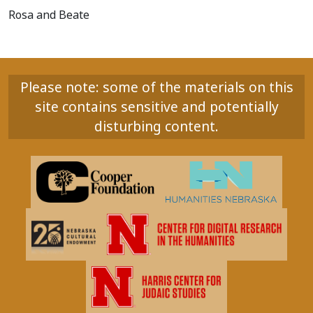
Rosa and Beate
Please note: some of the materials on this
site contains sensitive and potentially
disturbing content.