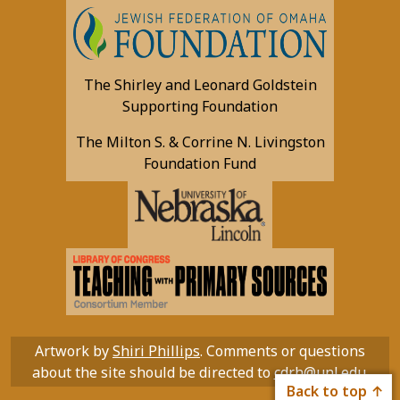
The Shirley and Leonard Goldstein
Supporting Foundation
The Milton S. & Corrine N. Livingston
Foundation Fund
Artwork by
Shiri Phillips
. Comments or questions
about the site should be directed to
cdrh@unl.edu
.
Back to top