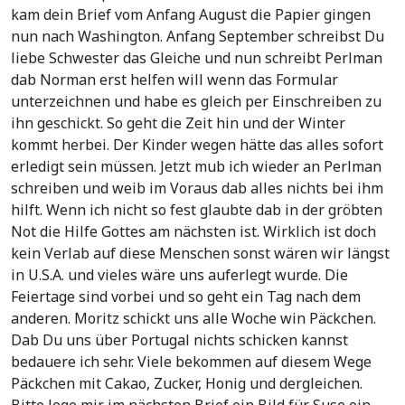
kam dein Brief vom Anfang August die Papier gingen
nun nach Washington. Anfang September schreibst Du
liebe Schwester das Gleiche und nun schreibt Perlman
dab Norman erst helfen will wenn das Formular
unterzeichnen und habe es gleich per Einschreiben zu
ihn geschickt. So geht die Zeit hin und der Winter
kommt herbei. Der Kinder wegen hätte das alles sofort
erledigt sein müssen. Jetzt mub ich wieder an Perlman
schreiben und weib im Voraus dab alles nichts bei ihm
hilft. Wenn ich nicht so fest glaubte dab in der gröbten
Not die Hilfe Gottes am nächsten ist. Wirklich ist doch
kein Verlab auf diese Menschen sonst wären wir längst
in U.S.A. und vieles wäre uns auferlegt wurde. Die
Feiertage sind vorbei und so geht ein Tag nach dem
anderen. Moritz schickt uns alle Woche win Päckchen.
Dab Du uns über Portugal nichts schicken kannst
bedauere ich sehr. Viele bekommen auf diesem Wege
Päckchen mit Cakao, Zucker, Honig und dergleichen.
Bitte lege mir im nächsten Brief ein Bild für Suse ein.