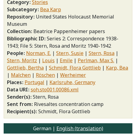
Category
Stories
Subcategory
Bea Karp
Repository
United States Holocaust Memorial
Museum
Collection
Beatrice Pappenheimer papers
Bibliographic ID
Series 2: Correspondence 1938-
1943; File 5: Stern, Rosa and Moritz 1940-1942
People
Norman, E.
Stern, Susie
Stern, Rosa
Stern, Moritz
Louis
Emile
Perlman, Max S.
Gottlieb, Bertha
Schmidt, Flora Gottlieb
Karp, Bea
Malchen
Röschen
Werheimer
Places
Portugal
Karlsruhe, Germany
Data URI
soh.sto001.00086.xml
Sender(s)
Stern, Rosa
Sent from
Rivesaltes concentration camp
Recipient(s)
Schmidt, Flora Gottlieb
German |
English (translation)