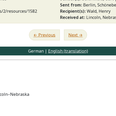
Sent from
Berlin, Schöneb
ies/2/resources/1582
Recipient(s)
Wald, Henry
Received at
Lincoln, Nebra
Previous
Next
German |
English (translation)
incoln–Nebraska