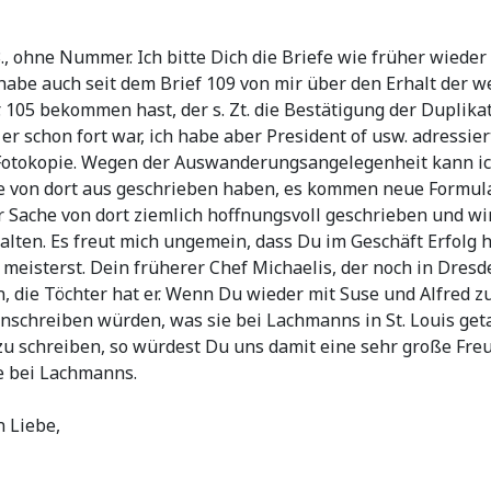
., ohne Nummer. Ich bitte Dich die Briefe wie früher wiede
habe auch seit dem Brief 109 von mir über den Erhalt der we
105 bekommen hast, der s. Zt. die Bestätigung der Duplikatp
er schon fort war, ich habe aber President of usw. adressier
er Fotokopie. Wegen der Auswanderungsangelegenheit kann ich
 von dort aus geschrieben haben, es kommen neue Formulare
er Sache von dort ziemlich hoffnungsvoll geschrieben und w
alten. Es freut mich ungemein, dass Du im Geschäft Erfolg 
meisterst. Dein früherer Chef Michaelis, der noch in Dresde
sein, die Töchter hat er. Wenn Du wieder mit Suse und Alfr
anschreiben würden, was sie bei Lachmanns in St. Louis get
 zu schreiben, so würdest Du uns damit eine sehr große F
e bei Lachmanns.
n Liebe,