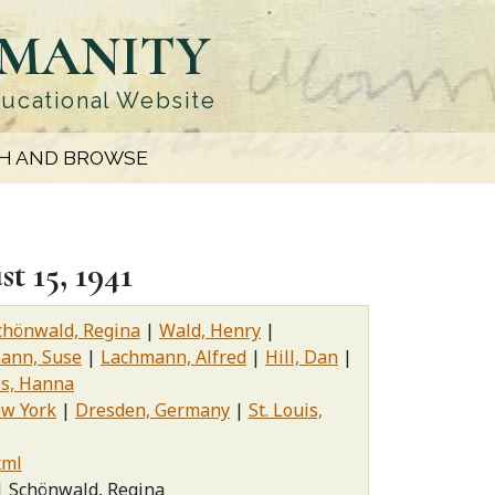
UMANITY
ducational Website
H AND BROWSE
t 15, 1941
chönwald, Regina
Wald, Henry
ann, Suse
Lachmann, Alfred
Hill, Dan
ss, Hanna
w York
Dresden, Germany
St. Louis,
xml
Schönwald, Regina