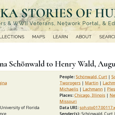
KA STORIES OF H
rs & WWII Veterans, Network Portal, & E
LLECTIONS
MAPS
LEARN
ABOUT
SEARC
na Schönwald to Henry Wald, Augus
People
Schönwald, Curt
S
gina
Tworogers
Martin
Lachm
Michaelis
Lachmann
Ple
Places
Chicago, Illinois
Ne
Missouri
University of Florida
Data URI
soh.sto017.00117.
nce
Sender(s)
Schönwald, Curt