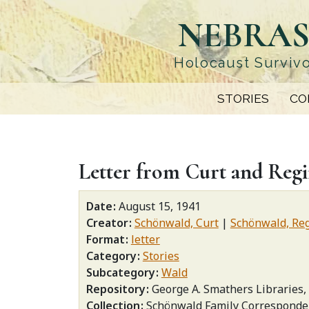
Skip
NEBRAS
to
main
content
Holocaust Survivo
STORIES
CO
Letter from Curt and Regi
Date
August 15, 1941
Creator
Schönwald, Curt
Schönwald, Re
Format
letter
Category
Stories
Subcategory
Wald
Repository
George A. Smathers Libraries, 
Collection
Schönwald Family Corresponde